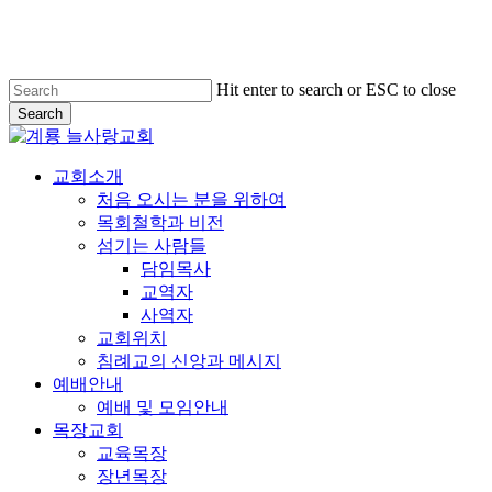
Skip
to
main
content
Hit enter to search or ESC to close
Search
Close
Search
search
Menu
교회소개
처음 오시는 분을 위하여
목회철학과 비전
섬기는 사람들
담임목사
교역자
사역자
교회위치
침례교의 신앙과 메시지
예배안내
예배 및 모임안내
목장교회
교육목장
장년목장