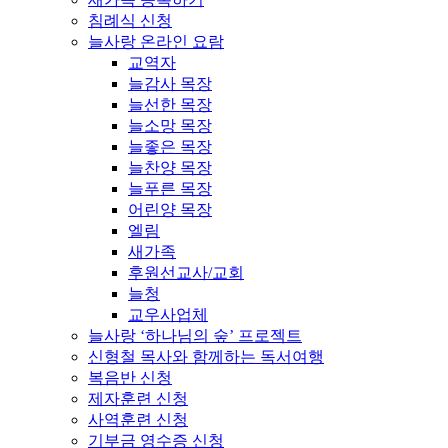
침례식 신청
늘사랑 온라인 요람
교역자
늘감사 목장
늘선한 목장
늘소망 목장
늘좋은 목장
늘찬양 목장
늘푸른 목장
어린양 목장
엘림
새가족
후원선교사/교회
늘청
교우사업체
늘사랑 ‘하나님의 숲’ 프로젝트
신형철 목사와 함께하는 독서여행
복음반 신청
제자훈련 신청
사역훈련 신청
기부금 영수증 신청