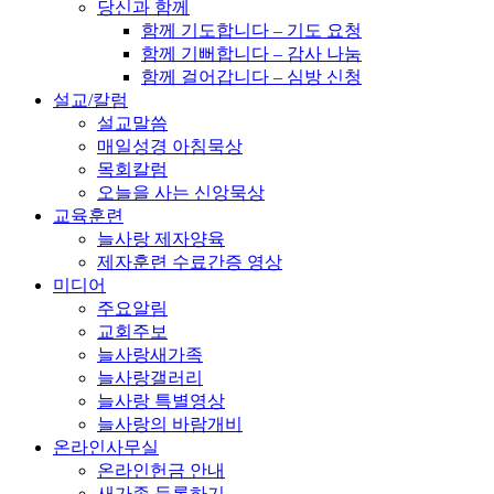
당신과 함께
함께 기도합니다 – 기도 요청
함께 기뻐합니다 – 감사 나눔
함께 걸어갑니다 – 심방 신청
설교/칼럼
설교말씀
매일성경 아침묵상
목회칼럼
오늘을 사는 신앙묵상
교육훈련
늘사랑 제자양육
제자훈련 수료간증 영상
미디어
주요알림
교회주보
늘사랑새가족
늘사랑갤러리
늘사랑 특별영상
늘사랑의 바람개비
온라인사무실
온라인헌금 안내
새가족 등록하기