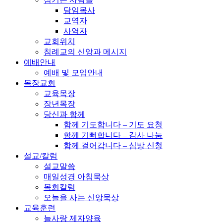
담임목사
교역자
사역자
교회위치
침례교의 신앙과 메시지
예배안내
예배 및 모임안내
목장교회
교육목장
장년목장
당신과 함께
함께 기도합니다 – 기도 요청
함께 기뻐합니다 – 감사 나눔
함께 걸어갑니다 – 심방 신청
설교/칼럼
설교말씀
매일성경 아침묵상
목회칼럼
오늘을 사는 신앙묵상
교육훈련
늘사랑 제자양육