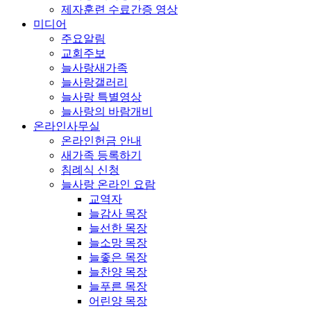
제자훈련 수료간증 영상
미디어
주요알림
교회주보
늘사랑새가족
늘사랑갤러리
늘사랑 특별영상
늘사랑의 바람개비
온라인사무실
온라인헌금 안내
새가족 등록하기
침례식 신청
늘사랑 온라인 요람
교역자
늘감사 목장
늘선한 목장
늘소망 목장
늘좋은 목장
늘찬양 목장
늘푸른 목장
어린양 목장