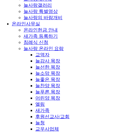
늘사랑갤러리
늘사랑 특별영상
늘사랑의 바람개비
온라인사무실
온라인헌금 안내
새가족 등록하기
침례식 신청
늘사랑 온라인 요람
교역자
늘감사 목장
늘선한 목장
늘소망 목장
늘좋은 목장
늘찬양 목장
늘푸른 목장
어린양 목장
엘림
새가족
후원선교사/교회
늘청
교우사업체