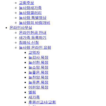
교회주보
늘사랑새가족
늘사랑갤러리
늘사랑 특별영상
늘사랑의 바람개비
온라인사무실
온라인헌금 안내
새가족 등록하기
침례식 신청
늘사랑 온라인 요람
교역자
늘감사 목장
늘선한 목장
늘소망 목장
늘좋은 목장
늘찬양 목장
늘푸른 목장
어린양 목장
엘림
새가족
후원선교사/교회