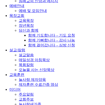
침례교의 신앙과 메시지
예배안내
예배 및 모임안내
목장교회
교육목장
장년목장
당신과 함께
함께 기도합니다 – 기도 요청
함께 기뻐합니다 – 감사 나눔
함께 걸어갑니다 – 심방 신청
설교/칼럼
설교말씀
매일성경 아침묵상
목회칼럼
오늘을 사는 신앙묵상
교육훈련
늘사랑 제자양육
제자훈련 수료간증 영상
미디어
주요알림
교회주보
늘사랑새가족