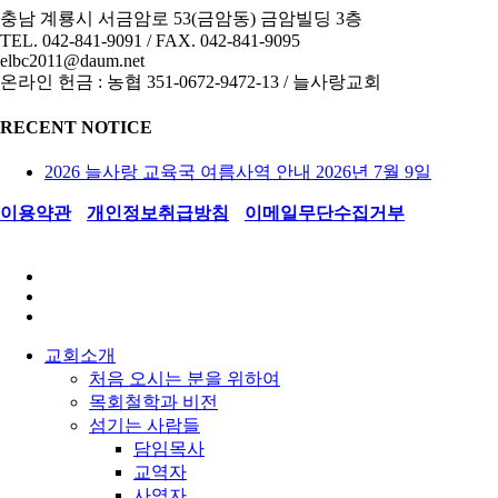
충남 계룡시 서금암로 53(금암동) 금암빌딩 3층
TEL. 042-841-9091 / FAX. 042-841-9095
elbc2011@daum.net
온라인 헌금 : 농협 351-0672-9472-13 / 늘사랑교회
RECENT NOTICE
2026 늘사랑 교육국 여름사역 안내
2026년 7월 9일
이용약관
I
개인정보취급방침
I
이메일무단수집거부
© 2011 계룡늘사랑교회.
facebook
youtube
instagram
Close
교회소개
Menu
처음 오시는 분을 위하여
목회철학과 비전
섬기는 사람들
담임목사
교역자
사역자